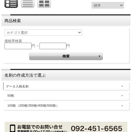
商品検索
価格帯検索
円 ～
円
名刺の作成方法で選ぶ
データ入稿名刺
50枚
100枚（200枚/300枚/400枚/500枚）