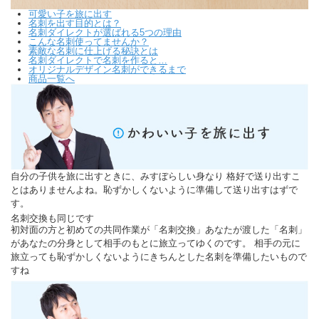
可愛い子を旅に出す
名刺を出す目的とは？
名刺ダイレクトが選ばれる5つの理由
こんな名刺使ってませんか？
素敵な名刺に仕上げる秘訣とは
名刺ダイレクトで名刺を作ると…
オリジナルデザイン名刺ができるまで
商品一覧へ
自分の子供を旅に出すときに、みすぼらしい身なり 格好で送り出すこ
とはありませんよね。恥ずかしくないように準備して送り出すはずで
す。
名刺交換も同じです
初対面の方と初めての共同作業が「名刺交換」あなたが渡した「名刺」
があなたの分身として相手のもとに旅立ってゆくのです。 相手の元に
旅立っても恥ずかしくないようにきちんとした名刺を準備したいもので
すね