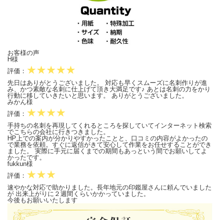
お客様の声
H様
★★★★★
評価：
先日はありがとうございました。 対応も早くスムーズに名刺作りが進
み、かつ素敵な名刺に仕上げて頂き大満足です♪ あとは名刺の力をかり
行動に移していきたいと思います。 ありがとうございました。
みかん様
★★★★
評価：
手持ちの名刺を再現してくれるところを探していてインターネット検索
でこちらの会社に行きつきました。
HP上での案内が分かりやすかったことと、口コミの内容がよかったの
で業務を依頼。すぐに返信がきて安心して作業をお任せすることができ
ました。 実際に手元に届くまでの期間もあっという間でお願いしてよ
かったです。
fukkun様
★★★
評価：
速やかな対応で助かりました。長年地元の印鑑屋さんに頼んでいました
が 出来上がりに２週間くらいかかっていました。
今後もお願いいたします