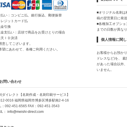
■オリジナル名刺は
後払い：コンビニ払、銀行振込、郵便振替
稿の翌営業日に発
クレジットカード払
■各種加工オプショ
代金引換
までの日数が異な
現金支払い：店頭で商品をお受けとりの場合
楽天ＩＤ決済
個人情報に関し
用意してございます。
希望にあわせて、各種ご利用ください。
お客様からお預かり
ドレスなど)を、 
があった場合以外
いません。
お問い合わせ
刺ダイレクト【名刺作成・名刺印刷サービス】
812-0016 福岡県福岡市博多区博多駅南2-4-16
L：092-451-6565 FAX：092-451-3543
IL：
info@meishi-direct.com