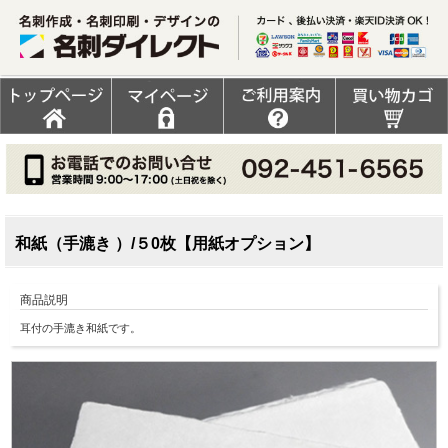
和紙（手漉き ）/５0枚【用紙オプション】
商品説明
耳付の手漉き和紙です。