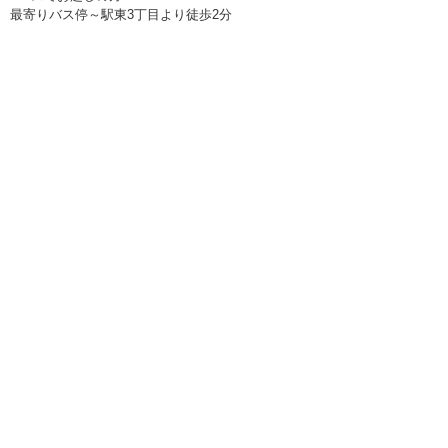
最寄りバス停～駅東3丁目より徒歩2分