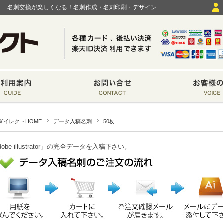
|
名刺交換が楽しくなる！名刺作成・名刺印刷・デザイン
ダイレクトHOME
データ入稿名刺
50枚
dobe illustrator」の完全データを入稿下さい。