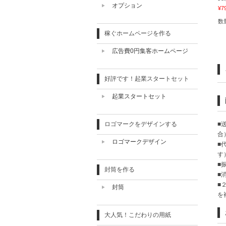
オプション
¥7
数
稼ぐホームページを作る
広告費0円集客ホームページ
好評です！起業スタートセット
起業スタートセット
ロゴマークをデザインする
■
合
ロゴマークデザイン
■
す
■
封筒を作る
■
■
封筒
を
大人気！こだわりの用紙