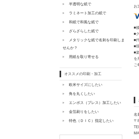
半透明な紙で
お
ラミネート加工の紙で
和紙で和風な紙で
■
ざらざらした紙で
■
メタリックな紙で名刺を印刷しま
■
■
せんか？
■
用紙を取り寄せる
を
ご
オススメの印刷・加工
欧米サイズにしたい
角を丸くしたい
エンボス（プレス）加工したい
金箔刷りをしたい
名
特色（ＤＩＣ）指定したい
〒
TE
MA