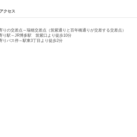
アクセス
寄りの交差点～瑞穂交差点（筑紫通りと百年橋通りが交差する交差点）
寄り駅～JR博多駅 筑紫口より徒歩10分
寄りバス停～駅東3丁目より徒歩2分