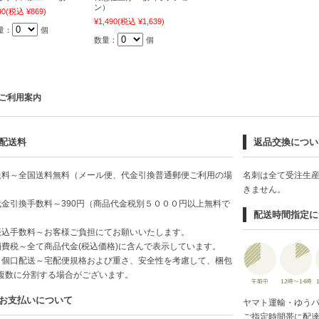
ン）
90
(税込 ¥869)
¥1,490
(税込 ¥1,639)
量：
個
数量：
個
ご利用案内
配送料
返品交換につい
送料～全国送料無料（メール便、代金引換普通郵便ご利用の場
名刺は全て受注生
）
きません。
代金引換手数料～390円（商品代金税別５０００円以上無料で
配送時間指定に
）
振込手数料～お客様ご負担にてお願いいたします。
消費税～全て商品代金(税込価格)に含んで表示しています。
２個口配送～宅配便規格および重さ、安全性を考慮して、梱包
複数に分割する場合がございます。
お支払いについて
ヤマト運輸・ゆう
ご指定時間帯に配