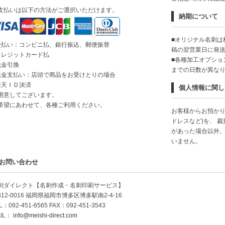
支払いは以下の方法がご選択いただけます。
納期について
■オリジナル名刺は
後払い：コンビニ払、銀行振込、郵便振替
稿の翌営業日に発
クレジットカード払
■各種加工オプショ
代金引換
までの日数が異な
現金支払い：店頭で商品をお受けとりの場合
楽天ＩＤ決済
個人情報に関し
用意してございます。
希望にあわせて、各種ご利用ください。
お客様からお預かり
ドレスなど)を、 
があった場合以外
いません。
お問い合わせ
刺ダイレクト【名刺作成・名刺印刷サービス】
812-0016 福岡県福岡市博多区博多駅南2-4-16
L：092-451-6565 FAX：092-451-3543
IL：
info@meishi-direct.com