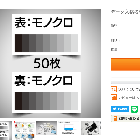
データ入稿名刺
価格:
用紙：
数量:
返品について
レビューはあ