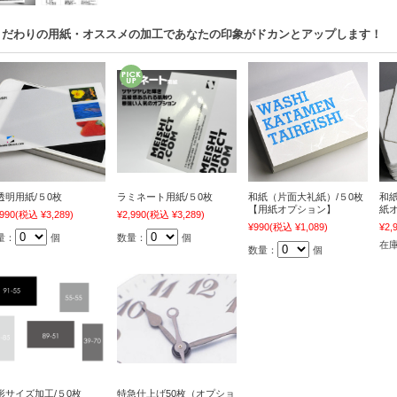
こだわりの用紙・オススメの加工であなたの印象がドカンとアップします！
透明用紙/５0枚
ラミネート用紙/５0枚
和紙（片面大礼紙）/５0枚
和紙
【用紙オプション】
紙
,990
(税込 ¥3,289)
¥2,990
(税込 ¥3,289)
¥990
(税込 ¥1,089)
¥2,
量：
個
数量：
個
在
数量：
個
形サイズ加工/５0枚
特急仕上げ50枚（オプショ