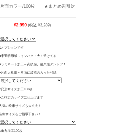
/片面カラー/100枚 ★まとめ割引対
¥2,990
(税込 ¥3,289)
□オプションです
■半透明用紙～インパクト大！透けてる
■ラミネート加工～高級感、耐久性ダントツ！
■片面大礼紙～片面に紋様の入った和紙
□変形サイズ加工100枚
■ご指定のサイズに仕上げます
人気の欧米サイズも大丈夫！
名刺サイズをご指示下さい！
□角丸加工100枚