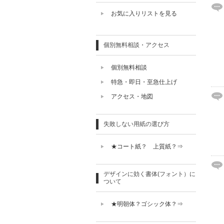
お気に入りリストを見る
個別無料相談・アクセス
個別無料相談
特急・即日・至急仕上げ
アクセス・地図
失敗しない用紙の選び方
★コート紙？ 上質紙？⇒
デザインに効く書体(フォント）に
ついて
★明朝体？ゴシック体？⇒