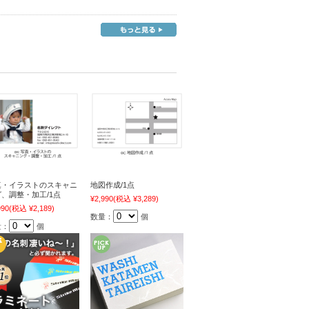
真・イラストのスキャニ
地図作成/1点
、調整・加工/1点
¥2,990
(税込 ¥3,289)
990
(税込 ¥2,189)
数量：
個
量：
個