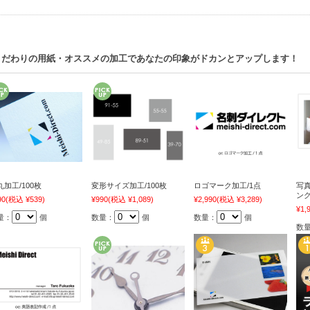
こだわりの用紙・オススメの加工であなたの印象がドカンとアップします！
丸加工/100枚
変形サイズ加工/100枚
ロゴマーク加工/1点
写
ング
90
(税込 ¥539)
¥990
(税込 ¥1,089)
¥2,990
(税込 ¥3,289)
¥1,
量：
個
数量：
個
数量：
個
数