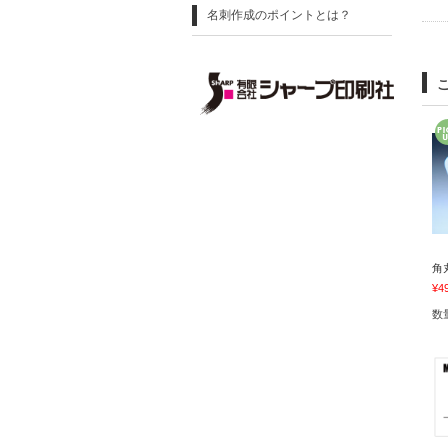
名刺作成のポイントとは？
角
¥4
数