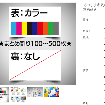
そのまま名刺
象商品★
価格:
用紙：
用紙:
変形:
角丸: