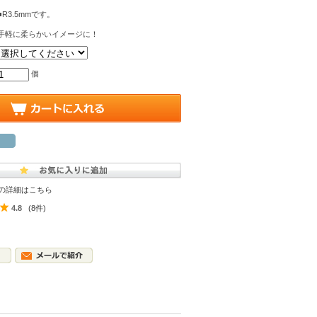
■R3.5mmです。
手軽に柔らかいイメージに！
個
の詳細はこちら
4.8
(8件)