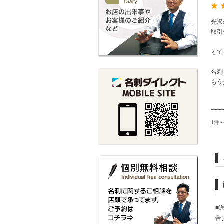
光沢
取引
とて
名刺
もう
1件
■
合