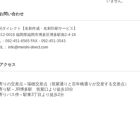
いません。
お問い合わせ
刺ダイレクト【名刺作成・名刺印刷サービス】
812-0016 福岡県福岡市博多区博多駅南2-4-16
L：092-451-6565 FAX：092-451-3543
IL：
info@meishi-direct.com
アクセス
寄りの交差点～瑞穂交差点（筑紫通りと百年橋通りが交差する交差点）
寄り駅～JR博多駅 筑紫口より徒歩10分
寄りバス停～駅東3丁目より徒歩2分