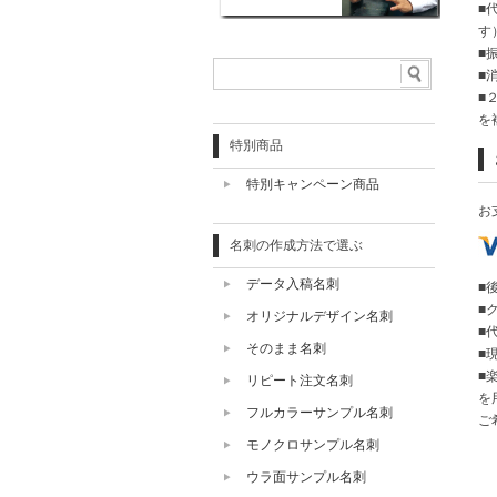
■
す
■
■
■
を
特別商品
特別キャンペーン商品
お
名刺の作成方法で選ぶ
データ入稿名刺
■
■
オリジナルデザイン名刺
■
そのまま名刺
■
■
リピート注文名刺
を
フルカラーサンプル名刺
ご
モノクロサンプル名刺
ウラ面サンプル名刺