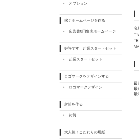
オプション
稼ぐホームページを作る
名
広告費0円集客ホームページ
〒
TE
MA
好評です！起業スタートセット
起業スタートセット
ロゴマークをデザインする
最
ロゴマークデザイン
最
最
封筒を作る
封筒
大人気！こだわりの用紙