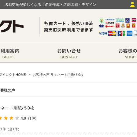
|
名刺交換が楽しくなる！名刺作成・名刺印刷・デザイン
ダイレクトHOME
お客様の声:ラミネート用紙/５0枚
お客様の声
ネート用紙/５0枚
4.0
(1件)
～1件（全1件）