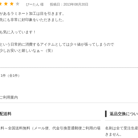
ぴーたん 様
投稿日：2013年08月20日
があるラミネート加工は目を引きます。
先にも非常に好印象をいただきました。
も気に入っています！
という日常的に消費するアイテムとしては少々値が張ってしまうので
少しお安いと嬉しいなぁ～（笑）
～1件（全1件）
ご利用案内
配送料
返品交換につい
送料～全国送料無料（メール便、代金引換普通郵便ご利用の場
名刺は全て受注生
）
きません。