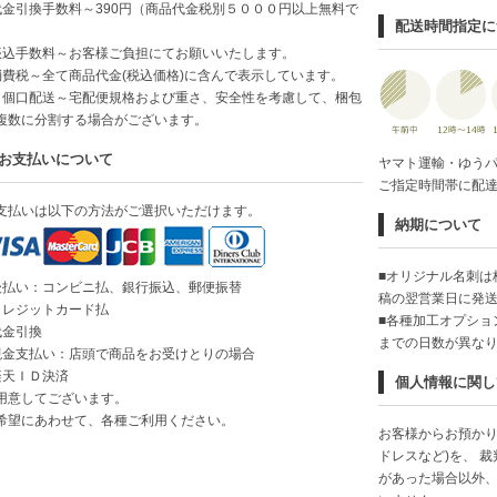
代金引換手数料～390円（商品代金税別５０００円以上無料で
配送時間指定に
）
振込手数料～お客様ご負担にてお願いいたします。
消費税～全て商品代金(税込価格)に含んで表示しています。
２個口配送～宅配便規格および重さ、安全性を考慮して、梱包
複数に分割する場合がございます。
お支払いについて
ヤマト運輸・ゆう
ご指定時間帯に配
支払いは以下の方法がご選択いただけます。
納期について
■オリジナル名刺は
後払い：コンビニ払、銀行振込、郵便振替
稿の翌営業日に発
クレジットカード払
■各種加工オプショ
代金引換
までの日数が異な
現金支払い：店頭で商品をお受けとりの場合
楽天ＩＤ決済
個人情報に関し
用意してございます。
希望にあわせて、各種ご利用ください。
お客様からお預かり
ドレスなど)を、 
があった場合以外