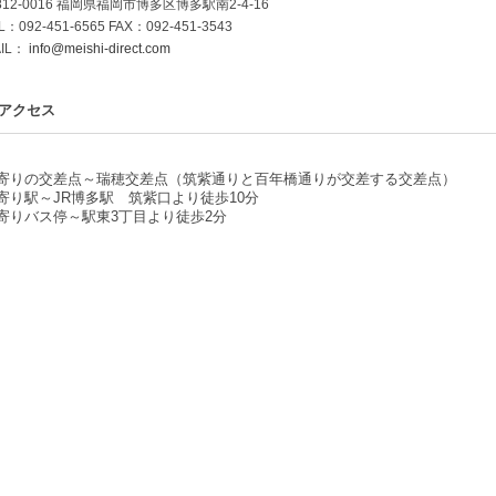
812-0016 福岡県福岡市博多区博多駅南2-4-16
L：092-451-6565 FAX：092-451-3543
IL：
info@meishi-direct.com
アクセス
寄りの交差点～瑞穂交差点（筑紫通りと百年橋通りが交差する交差点）
寄り駅～JR博多駅 筑紫口より徒歩10分
寄りバス停～駅東3丁目より徒歩2分