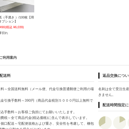
紙（手漉き ）/100枚【用
オプション】
,490
(税込 ¥6,039)
庫切れ
ご利用案内
配送料
返品交換につい
送料～全国送料無料（メール便、代金引換普通郵便ご利用の場
名刺は全て受注生
）
きません。
代金引換手数料～390円（商品代金税別５０００円以上無料で
配送時間指定に
）
振込手数料～お客様ご負担にてお願いいたします。
消費税～全て商品代金(税込価格)に含んで表示しています。
２個口配送～宅配便規格および重さ、安全性を考慮して、梱包