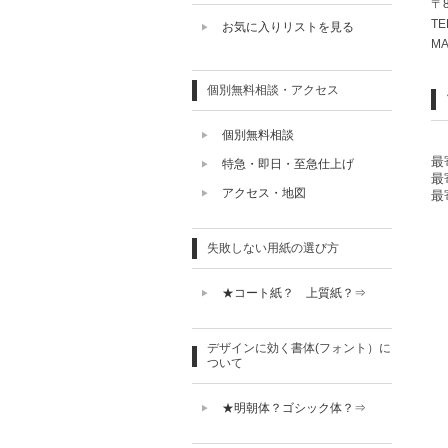
〒
TE
お気に入りリストを見る
MA
個別無料相談・アクセス
個別無料相談
最
特急・即日・至急仕上げ
最
アクセス・地図
最
失敗しない用紙の選び方
★コート紙？ 上質紙？⇒
デザインに効く書体(フォント）に
ついて
★明朝体？ゴシック体？⇒