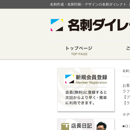
名刺作成・名刺印刷・デザインの名刺ダイレクト
名刺
お客
ラフ
【プ
【ラ
※デ
■ロ