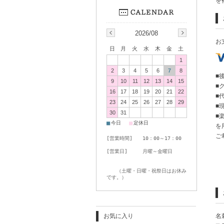
を
2026/08
お
日
月
火
水
木
金
土
1
2
3
4
5
6
7
8
■
9
10
11
12
13
14
15
■
16
17
18
19
20
21
22
■
23
24
25
26
27
28
29
■
30
31
■
■
■
今日
定休日
を
ご
[営業時間] 10：00～17：00
[営業日] 月曜～金曜日
（土曜・日曜・祝祭日はお休み
です。）
お気に入り
名