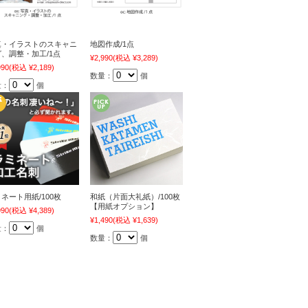
真・イラストのスキャニ
地図作成/1点
、調整・加工/1点
¥2,990
(税込 ¥3,289)
990
(税込 ¥2,189)
数量：
個
量：
個
ネート用紙/100枚
和紙（片面大礼紙）/100枚
【用紙オプション】
990
(税込 ¥4,389)
¥1,490
(税込 ¥1,639)
量：
個
数量：
個