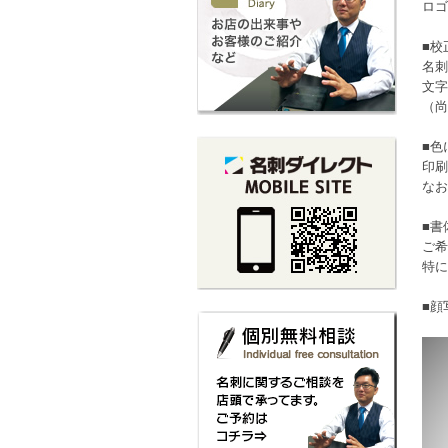
ロゴ
■校
名刺
文字
（尚
■色
印刷
なお
■書
ご希
特に
■顔