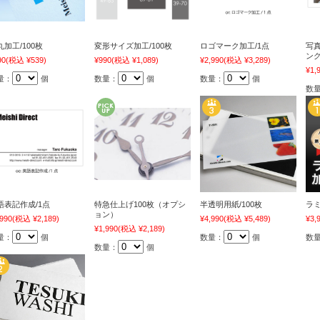
丸加工/100枚
変形サイズ加工/100枚
ロゴマーク加工/1点
写
ング
90
(税込 ¥539)
¥990
(税込 ¥1,089)
¥2,990
(税込 ¥3,289)
¥1,
量：
個
数量：
個
数量：
個
数
語表記作成/1点
特急仕上げ100枚（オプシ
半透明用紙/100枚
ラミ
ョン）
,990
(税込 ¥2,189)
¥4,990
(税込 ¥5,489)
¥3,
¥1,990
(税込 ¥2,189)
量：
個
数量：
個
数
数量：
個