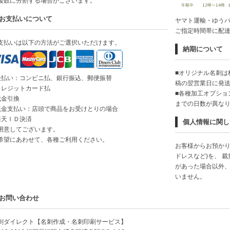
複数に分割する場合がございます。
お支払いについて
ヤマト運輸・ゆう
ご指定時間帯に配
支払いは以下の方法がご選択いただけます。
納期について
■オリジナル名刺は
後払い：コンビニ払、銀行振込、郵便振替
稿の翌営業日に発
クレジットカード払
■各種加工オプショ
代金引換
までの日数が異な
現金支払い：店頭で商品をお受けとりの場合
楽天ＩＤ決済
個人情報に関し
用意してございます。
希望にあわせて、各種ご利用ください。
お客様からお預かり
ドレスなど)を、 
があった場合以外
いません。
お問い合わせ
刺ダイレクト【名刺作成・名刺印刷サービス】