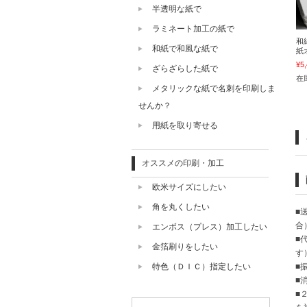
半透明な紙で
ラミネート加工の紙で
和
和紙で和風な紙で
紙
¥5
ざらざらした紙で
在
メタリックな紙で名刺を印刷しま
せんか？
用紙を取り寄せる
オススメの印刷・加工
欧米サイズにしたい
角を丸くしたい
■
合
エンボス（プレス）加工したい
■
金箔刷りをしたい
す
■
特色（ＤＩＣ）指定したい
■
■