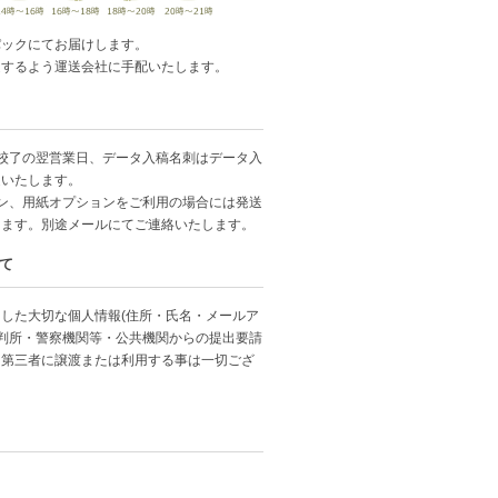
パックにてお届けします。
達するよう運送会社に手配いたします。
校了の翌営業日、データ入稿名刺はデータ入
送いたします。
ン、用紙オプションをご利用の場合には発送
ります。別途メールにてご連絡いたします。
て
した大切な個人情報(住所・氏名・メールア
裁判所・警察機関等・公共機関からの提出要請
、第三者に譲渡または利用する事は一切ござ