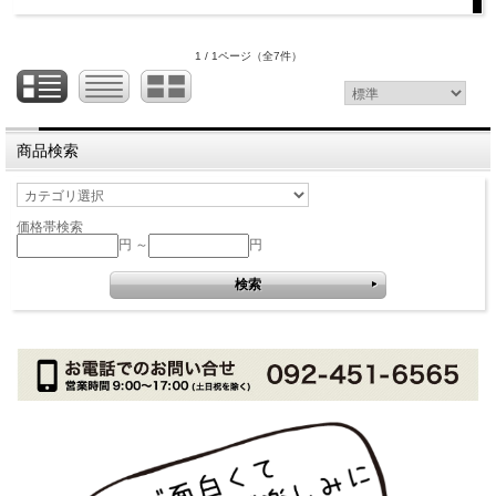
1 / 1ページ
（全7件）
商品検索
価格帯検索
円 ～
円