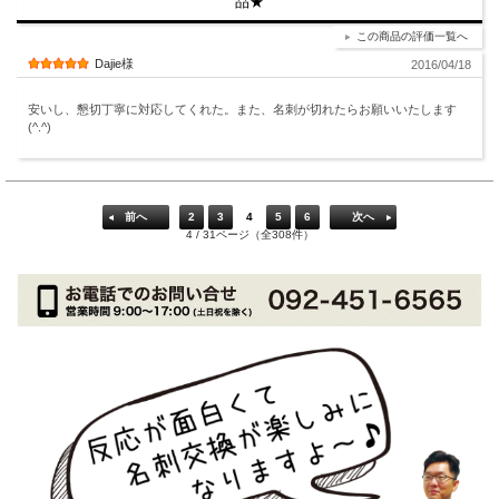
品★
この商品の評価一覧へ
Dajie様
2016/04/18
安いし、懇切丁寧に対応してくれた。また、名刺が切れたらお願いいたします
(^.^)
前へ
2
3
4
5
6
次へ
4 / 31ページ（全308件）