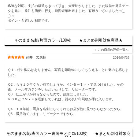
迅速な対応、支払の融通もきいて頂き、大変助かりました。また以前の発注デー
タを元に、発注も簡便に行え、時間短縮出来ました。有難うございましたm(_
_)m
ポイントも嬉しい制度です。
そのまま名刺/片面カラー/100枚 ★まとめ割引対象商品★
この商品の評価一覧へ
武井 丈夫様
2016/04/26
Ｑ１．特に悩みはありません。写真を印刷物にしてもらえることに魅力を感じま
した。
Ｑ2．もう１０年ぐらい前でしょうか。インターネットで見つけました。その
後、メールマガジンをいただいたりして、リピーターです。
Ｑ3．仕上がりが解らなかったので、躊躇はしました。
ＲＧＢとＣＭＹＫを理解していれば、質の良い印刷物が手に入ります。
Ｑ4．１０年前、写真を名刺にしてくれるお店が他に見つからなかったから。
Ｑ5．満足治ています。リピーターですから。
そのまま名刺/表面カラー裏面モノクロ/100枚 ★まとめ割引対象商