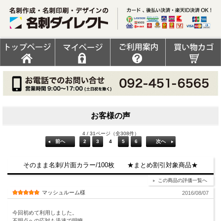
お客様の声
4 / 31ページ（全308件）
前へ
2
3
4
5
6
次へ
そのまま名刺/片面カラー/100枚 ★まとめ割引対象商品★
この商品の評価一覧へ
マッシュルーム様
2016/08/07
今回初めて利用しました。
不明点への応対も迅速で明瞭。