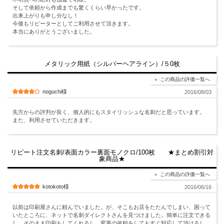
そして依頼から作成までも驚くくらい早かったです。
出来上がりも申し分なし！
今後もリピーターとしてご利用させて頂きます。
本当にありがとうございました。
メタリック用紙（シルバーヘアライン）/５0枚
この商品の評価一覧へ
noguchi様
2016/08/03
先方からの評判が良く、個人的にもスタイリッシュな名刺だと思っています。
また、利用させていただきます。
リピート注文名刺/表面カラー裏面モノクロ/100枚 ★まとめ割引対
象商品★
この商品の評価一覧へ
kotokoto様
2016/06/16
以前は印刷屋さんに頼んでいました。が、そこもお店をたたんでしまい、困って
いたところに、ネットで名刺ダイレクトさんを見つけました。簡単に注文できる
し、そのまま印刷もしてくれるし、変更の依頼をしてもすぐ対応して頂けるし。