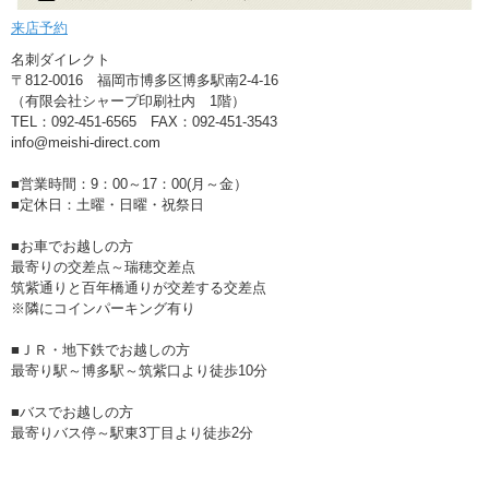
来店予約
名刺ダイレクト
〒812-0016 福岡市博多区博多駅南2-4-16
（有限会社シャープ印刷社内 1階）
TEL：092-451-6565 FAX：092-451-3543
info@meishi-direct.com
■営業時間：9：00～17：00(月～金）
■定休日：土曜・日曜・祝祭日
■お車でお越しの方
最寄りの交差点～瑞穂交差点
筑紫通りと百年橋通りが交差する交差点
※隣にコインパーキング有り
■ＪＲ・地下鉄でお越しの方
最寄り駅～博多駅～筑紫口より徒歩10分
■バスでお越しの方
最寄りバス停～駅東3丁目より徒歩2分