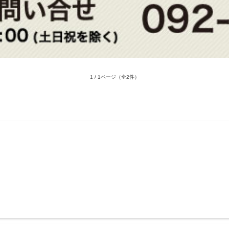
1 / 1ページ
（全2件）