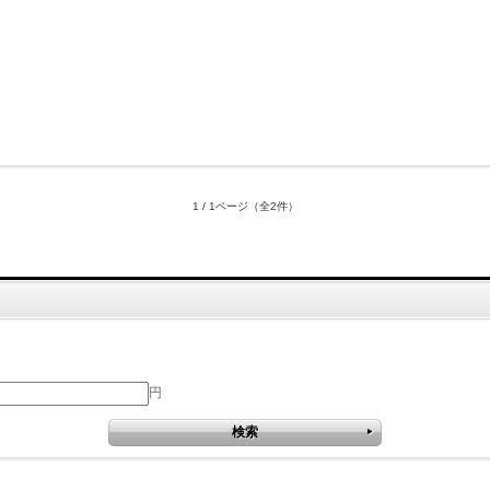
1 / 1ページ
（全2件）
円