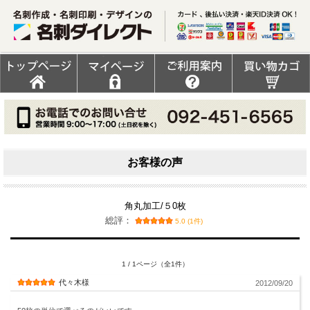
お客様の声
角丸加工/５0枚
総評：
5.0 (1件)
1 / 1ページ（全1件）
代々木様
2012/09/20